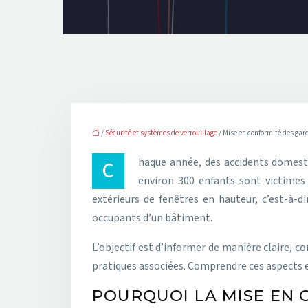
/
Sécurité et systèmes de verrouillage
/ Mise en conformité des gar
Chaque année, des accidents domestiques liés aux chutes de fenêtres causent des blessures graves, voire des décès. Les chiffres sont alarmants : en France,
environ 300 enfants sont victimes
extérieurs de fenêtres en hauteur, c’est-à-di
occupants d’un bâtiment.
L’objectif est d’informer de manière claire, c
pratiques associées. Comprendre ces aspects es
POURQUOI LA MISE EN 