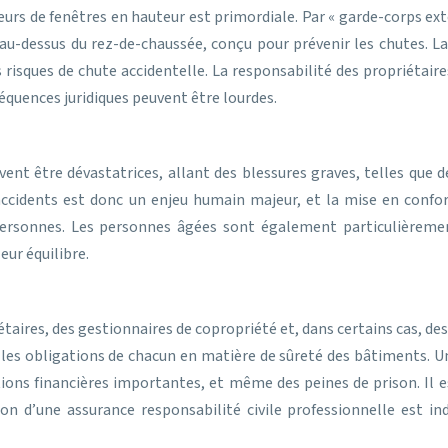
urs de fenêtres en hauteur est primordiale. Par « garde-corps exté
 au-dessus du rez-de-chaussée, conçu pour prévenir les chutes. La 
s risques de chute accidentelle. La responsabilité des propriéta
séquences juridiques peuvent être lourdes.
nt être dévastatrices, allant des blessures graves, telles que d
 accidents est donc un enjeu humain majeur, et la mise en conf
 personnes. Les personnes âgées sont également particulièremen
eur équilibre.
étaires, des gestionnaires de copropriété et, dans certains cas, des
nt les obligations de chacun en matière de sûreté des bâtiments.
ctions financières importantes, et même des peines de prison. Il
tion d’une assurance responsabilité civile professionnelle est 