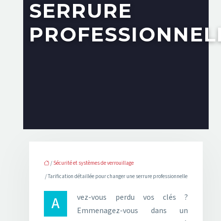
SERRURE
PROFESSIONNEL
/
Sécurité et systèmes de verrouillage
/ Tarification détaillée pour changer une serrure professionnelle
Avez-vous perdu vos clés ?
Emmenagez-vous dans un