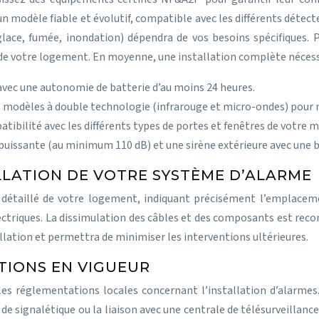
 modèle fiable et évolutif, compatible avec les différents détect
ace, fumée, inondation) dépendra de vos besoins spécifiques. Pr
e de votre logement. En moyenne, une installation complète nécess
avec une autonomie de batterie d’au moins 24 heures.
 modèles à double technologie (infrarouge et micro-ondes) pour m
atibilité avec les différents types de portes et fenêtres de votre 
e puissante (au minimum 110 dB) et une sirène extérieure avec une 
ALLATION DE VOTRE SYSTÈME D’ALARME
an détaillé de votre logement, indiquant précisément l’emplac
ectriques. La dissimulation des câbles et des composants est re
allation et permettra de minimiser les interventions ultérieures.
TIONS EN VIGUEUR
 les réglementations locales concernant l’installation d’alarm
e de signalétique ou la liaison avec une centrale de télésurveilla