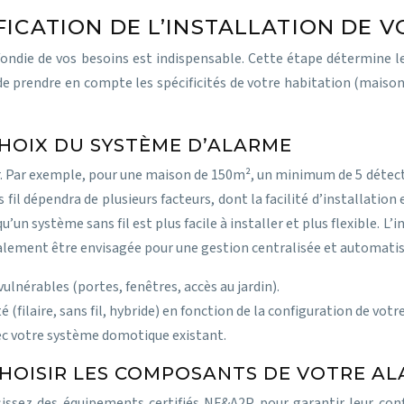
FICATION DE L’INSTALLATION DE 
ondie de vos besoins est indispensable. Cette étape détermine l
 de prendre en compte les spécificités de votre habitation (maison
CHOIX DU SYSTÈME D’ALARME
er. Par exemple, pour une maison de 150m², un minimum de 5 dé
fil dépendra de plusieurs facteurs, dont la facilité d’installation 
u’un système sans fil est plus facile à installer et plus flexible.
alement être envisagée pour une gestion centralisée et automatisé
vulnérables (portes, fenêtres, accès au jardin).
 (filaire, sans fil, hybride) en fonction de la configuration de vo
vec votre système domotique existant.
CHOISIR LES COMPOSANTS DE VOTRE A
isissez des équipements certifiés NF&A2P pour garantir leur con