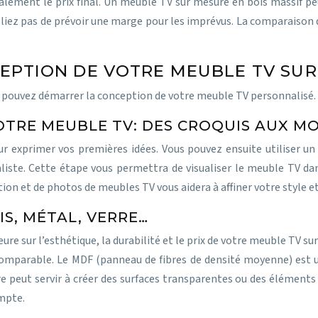
également le prix final. Un meuble TV sur mesure en bois massif 
bliez pas de prévoir une marge pour les imprévus. La comparaiso
CEPTION DE VOTRE MEUBLE TV SU
s pouvez démarrer la conception de votre meuble TV personnalisé. C
VOTRE MEUBLE TV: DES CROQUIS AUX M
 exprimer vos premières idées. Vous pouvez ensuite utiliser u
ste. Cette étape vous permettra de visualiser le meuble TV dan
ation et de photos de meubles TV vous aidera à affiner votre style et
IS, MÉTAL, VERRE…
ure sur l’esthétique, la durabilité et le prix de votre meuble TV s
omparable. Le MDF (panneau de fibres de densité moyenne) est 
re peut servir à créer des surfaces transparentes ou des élément
ompte.