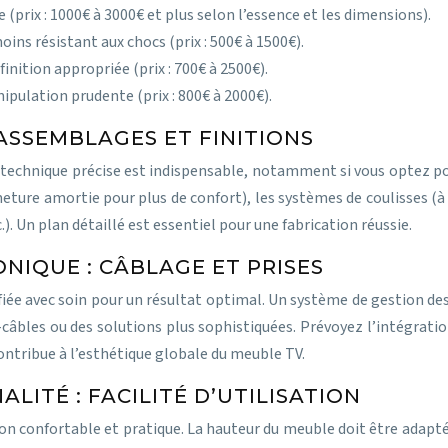
 (prix : 1000€ à 3000€ et plus selon l’essence et les dimensions).
oins résistant aux chocs (prix : 500€ à 1500€).
inition appropriée (prix : 700€ à 2500€).
ipulation prudente (prix : 800€ à 2000€).
ASSEMBLAGES ET FINITIONS
technique précise est indispensable, notamment si vous optez pou
meture amortie pour plus de confort), les systèmes de coulisses (à
c.). Un plan détaillé est essentiel pour une fabrication réussie.
NIQUE : CÂBLAGE ET PRISES
fiée avec soin pour un résultat optimal. Un système de gestion des 
-câbles ou des solutions plus sophistiquées. Prévoyez l’intégrati
ontribue à l’esthétique globale du meuble TV.
ITÉ : FACILITÉ D’UTILISATION
on confortable et pratique. La hauteur du meuble doit être adapté