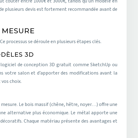
peut coûter entre 1000€ et 3000€, tandis qu’un modèle en
n de plusieurs devis est fortement recommandée avant de
R MESURE
e processus se déroule en plusieurs étapes clés.
ODÈLES 3D
n logiciel de conception 3D gratuit comme SketchUp ou
s votre salon et d’apporter des modifications avant la
 vos choix.
ur mesure. Le bois massif (chêne, hêtre, noyer…) offre une
une alternative plus économique. Le métal apporte une
s décoratifs. Chaque matériau présente des avantages et