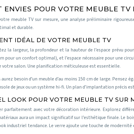
ET ENVIES POUR VOTRE MEUBLE TV
votre meuble TV sur mesure, une analyse préliminaire rigoureuse
timal et durable.
ENT IDÉAL DE VOTRE MEUBLE TV
z la largeur, la profondeur et la hauteur de l’espace prévu pour
m pour un confort optimal), et l’espace nécessaire pour une circ
e votre salon. Une planification méticuleuse est essentielle.
s aurez besoin d’un meuble d’au moins 150 cm de large. Pensez ég
ole de jeux ou un système hi-fi. Un plan d’implantation précis es
UEL LOOK POUR VOTRE MEUBLE TV SUR 
 parfaitement avec votre décoration intérieure. Explorez différe
tériaux aura un impact significatif sur l’esthétique finale. Le bo
look industriel tendance. Le verre ajoute une touche de modernité 